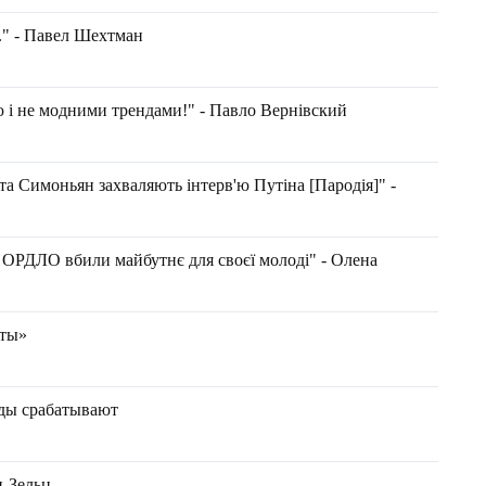
." - Павел Шехтман
ю і не модними трендами!" - Павло Вернівский
 та Симоньян захваляють інтерв'ю Путіна [Пародія]" -
ОРДЛО вбили майбутнє для своєї молоді" - Олена
еты»
жды срабатывают
н-Зельц