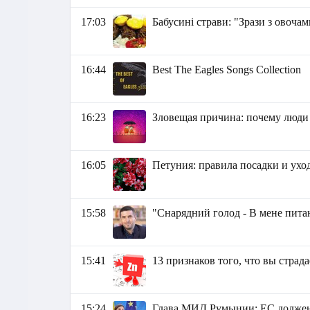
17:03
Бабусині страви: "Зрази з овочам
16:44
Best The Eagles Songs Collection
16:23
Зловещая причина: почему люди
16:05
Петуния: правила посадки и ухо
15:58
"Снарядний голод - В мене питаю
15:41
13 признаков того, что вы страд
15:24
Глава МИД Румынии: ЕС должен 