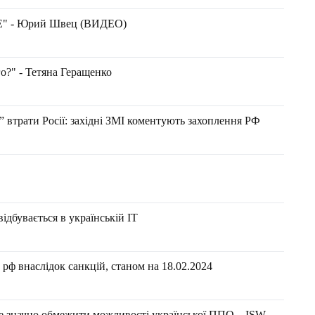
СЕ" - Юрий Швец (ВИДЕО)
о?" - Тетяна Геращенко
 втрати Росії: західні ЗМІ коментують захоплення РФ
ідбувається в українській ІТ
рф внаслідок санкцій, станом на 18.02.2024
е значно обмежити можливості української ППО – ISW