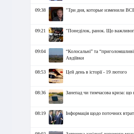
09:38
"Три дня, которые изменили В
09:21
"Понеділок, ранок. Що важливог
09:04
“Колосальні” та “приголомшливі”
Авдіївки
08:53
Цей день в історії - 19 лютого
08:36
Занепад чи тимчасова криза: що в
08:19
Інформація щодо поточних втрат 
08:02
Затримка західної допомоги мож