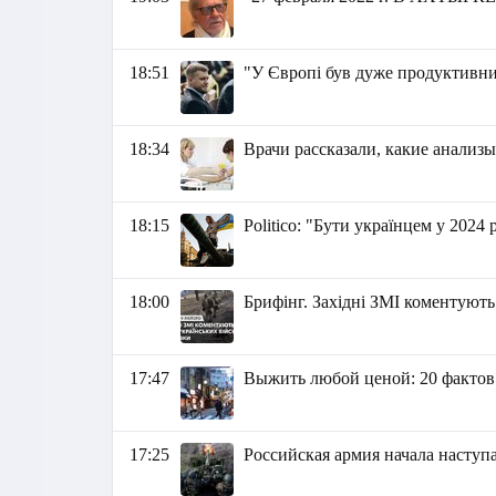
18:51
"У Європі був дуже продуктивн
18:34
Врачи рассказали, какие анализы
18:15
Politico: "Бути українцем у 2024 
18:00
Брифінг. Західні ЗМІ коментують
17:47
Выжить любой ценой: 20 фактов 
17:25
Российская армия начала наступа