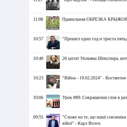
11:08
Правильная ОБРЕЗКА КРЫЖОВН
10:57
"Прошел один год и триста пять
10:40
26 цитат Уильяма Шекспира, кот
10:23
"Війна - 19.02.2024" - Костянти
10:06
Урок #89: Сокращения слов в ра
09:55
"Схоже на те, що наші союзники
війні" - Карл Волох