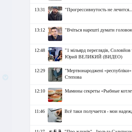
13:31
"Прогрессивнутость не лечится..
13:12
"Вчіться нарешті думати голово
12:48
"1 мільярд переглядів, Соловйов
Юрий ВЕЛИКИЙ (ВИДЕО)
12:29
"Мертвонароджені «республіки» 
Степова
12:10
Мамины секреты «Рыбные котл
11:46
Всё таки получается - мои наде
11:27
"Про ждунів" - Ізольда Сальтисо