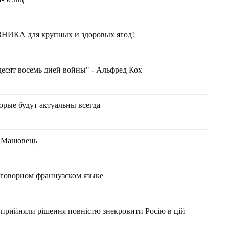
ИКА для крупных и здоровых ягод!
десят восемь дней войны" - Альфред Кох
орые будут актуальны всегда
н Машовець
зговорном французском языке
 прийняли рішення повністю знекровити Росію в цій