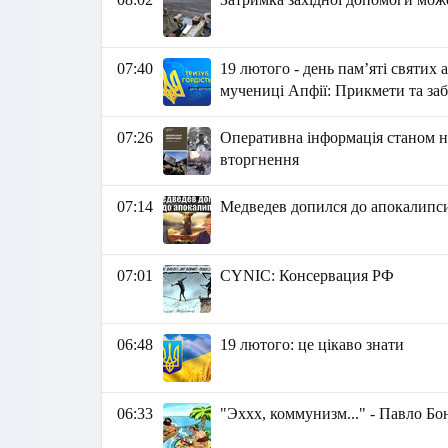
07:40
19 лютого - день пам’яті святих 
мучениці Апфії: Прикмети та за
07:26
Оперативна інформація станом н
вторгнення
07:14
Медведев допился до апокалипс
07:01
СYNIC: Консервация РФ
06:48
19 лютого: це цікаво знати
06:33
"Эххх, коммунизм..." - Павло Бо