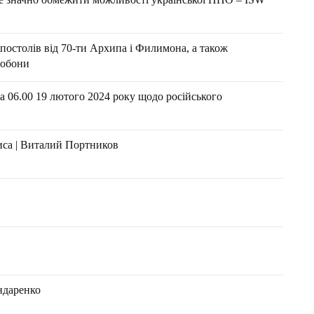
апостолів від 70-ти Архипа і Филимона, а також
бобони
а 06.00 19 лютого 2024 року щодо російського
иса | Виталий Портников
ндаренко