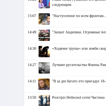
следующим
15:07
"Наступление по всем фронтам…
14:49
"Захват Авдеевки. Огромные пот
14:30
«Ходячие трупы» или зомби скор
14:27
Лучшие ругательства Фаины Ран
14:11
"В ці дні багато хто пригадує 18
13:50
Розстріл Небесної сотні Частина