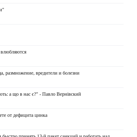
и"
 влюбляются
да, размножение, вредители и болезни
ть: а що в нас є?" - Павло Вернівский
аете от дефицита цинка
быстро принять 13-й пакет санкций и работать над