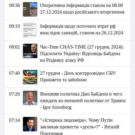
08:36
Оперативна інформація станом на 08.00
27.12.2024 щодо російського вторгнення
08:19
Інформація щодо поточних втрат рф
внаслідок санкцій, станом на 26.12.2024
08:02
Час-Time CHAS-TIME (27 грудня, 2024):
Підсилити Україну: Відповідь Байдена
на Різдвяну атаку РФ
07:40
27 грудня - День контррозвідки СБУ:
Прикмети та забобони
07:26
Внешняя политика Джо Байдена и чего
ожидать во внешней политике от Трампа
- Igor Aizenberg
07:14
"«Істерика людожера». Чому Путін
закликав провести «дуель»?" - Віталій
Портников