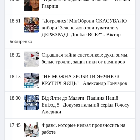
Гавриш
18:51
"Догралися! МінОброни СКАСУВАЛО
вибори! Зеленського звинуватили у
ДЕРЖЗРАДІ. Донбас ВСЕ?" - Віктор
Бобиренко
18:32
Страшная тайна снеговиков: духи зимы,
белые тролли, защитники от вампиров
18:13
"НЕ МОЖНА ЗРОБИТИ ЯЄЧНЮ З
КРУТИХ ЯЄЦЬ" - Александр Гончаров
18:00
Від Ялти до Мальти: Падіння Націй |
Епізод 5 | Документальний серіал Голосу
Америки
17:45
Фразы, которые нельзя произносить на
работе