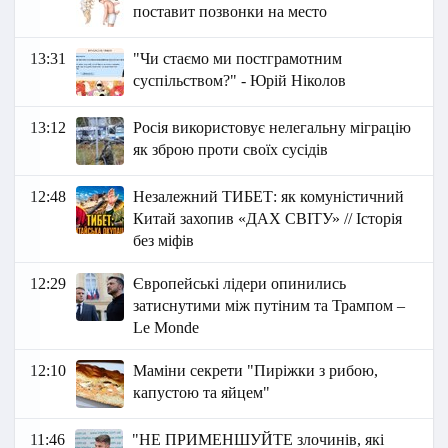
поставит позвонки на место
13:31
"Чи стаємо ми постграмотним
суспільством?" - Юрій Ніколов
13:12
Росія використовує нелегальну міграцію
як зброю проти своїх сусідів
12:48
Незалежний ТИБЕТ: як комуністичний
Китай захопив «ДАХ СВІТУ» // Історія
без міфів
12:29
Європейські лідери опинились
затиснутими між путіним та Трампом –
Le Monde
12:10
Маміни секрети "Пиріжки з рибою,
капустою та яйцем"
11:46
"НЕ ПРИМЕНШУЙТЕ злочинів, які