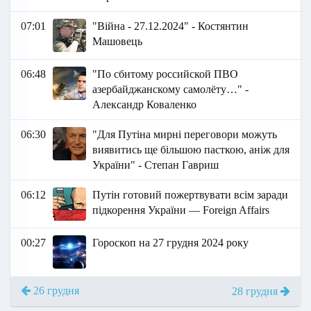
07:01
"Війна - 27.12.2024" - Костянтин
Машовець
06:48
"По сбитому российской ПВО
азербайджанскому самолёту…" -
Александр Коваленко
06:30
"Для Путіна мирні переговори можуть
виявитись ще більшою пасткою, аніж для
України" - Степан Гавриш
06:12
Путін готовий пожертвувати всім заради
підкорення України — Foreign Affairs
00:27
Гороскоп на 27 грудня 2024 року
26 грудня
28 грудня