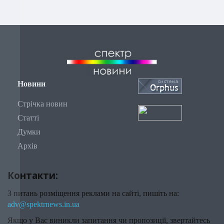
Новини
Стрічка новин
Статті
Думки
Архів
Контакти:
З питань розміщення реклами на сайті, пишіть на:
adv@spektrnews.in.ua
Якщо у Вас виникли запитання чи пропозиції, звертайтесь