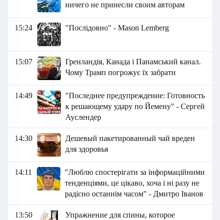
ничего не принесли своим авторам
15:24
"Послідовно" - Маson Lemberg
15:07
Гренландія, Канада і Панамський канал.
Чому Трамп погрожує їх забрати
14:49
"Последнее предупреждение: Готовность
к решающему удару по Йемену" - Сергей
Ауслендер
14:30
Дешевый пакетированный чай вреден
для здоровья
14:11
"Люблю спостерігати за інформаційними
тенденціями, це цікаво, хоча і ні разу не
радісно останнім часом" - Дмитро Іванов
13:50
Упражнение для спины, которое