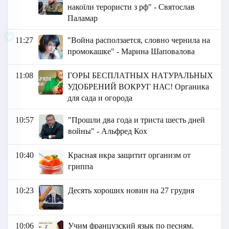
накоїли терористи з рф" - Святослав
Паламар
11:27
"Война расползается, словно чернила на
промокашке" - Марина Шаповалова
11:08
ГОРЫ БЕСПЛАТНЫХ НАТУРАЛЬНЫХ
УДОБРЕНИЙ ВОКРУГ НАС! Органика
для сада и огорода
10:57
"Прошли два года и триста шесть дней
войны" - Альфред Кох
10:40
Красная икра защитит организм от
гриппа
10:23
Десять хороших новин на 27 грудня
10:06
Учим французский язык по песням.