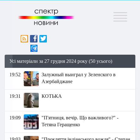
Меню
Усі матеріали за 27 грудня 2024 року (50 усього)
19:52
Залужный выиграл у Зеленского в
Азербайджане
19:31
КОТЬКА
19:09
"П'ятниця, вечір. Що важливого?" -
Тетяна Геращенко
19:03
"Прокляття індіанського вождя" - Степан