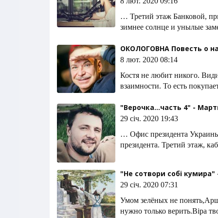
8 лют. 2020 09:16
… Третий этаж Банковой, при
зимнее солнце и унылые зам
ОКОЛОГОВНА Повесть о на
8 лют. 2020 08:14
Костя не любит никого. Видим
взаимности. То есть покупае
"Верочка...часть 4" - Мар
29 січ. 2020 19:43
… Офис президента Украины
президента. Третий этаж, каб
"Не сотвори собі кумира"
29 січ. 2020 07:31
Умом зелёных не понять,Ар
нужно только верить.Віра твор