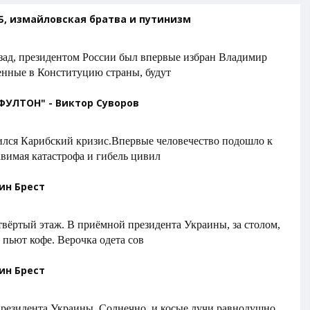
Б, измайловская братва и путинизм
назад, президентом России был впервые избран Владимир
енные в Конституцию страны, будут
УЛТОН" - Виктор Суворов
зился Карибский кризис.Впервые человечество подошло к
авимая катастрофа и гибель цивил
тин Брест
етвёртый этаж. В приёмной президента Украины, за столом,
 пьют кофе. Верочка одета сов
тин Брест
 президента Украины. Солнечно, и косые лучи равнодушно