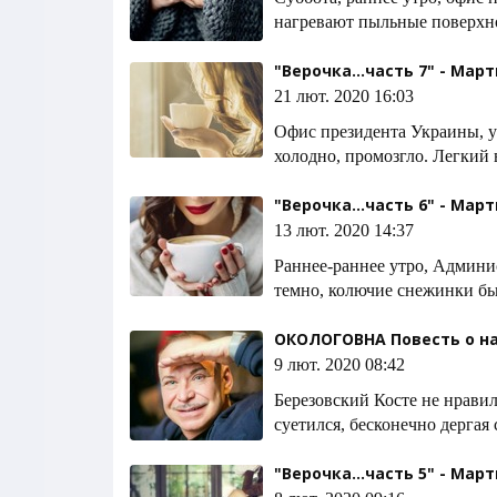
нагревают пыльные поверхно
"Верочка...часть 7" - Мар
21 лют. 2020 16:03
Офис президента Украины, у
холодно, промозгло. Легкий 
"Верочка...часть 6" - Мар
13 лют. 2020 14:37
Раннее-раннее утро, Админи
темно, колючие снежинки бь
ОКОЛОГОВНА Повесть о н
9 лют. 2020 08:42
Березовский Косте не нрави
суетился, бесконечно дергая
"Верочка...часть 5" - Мар