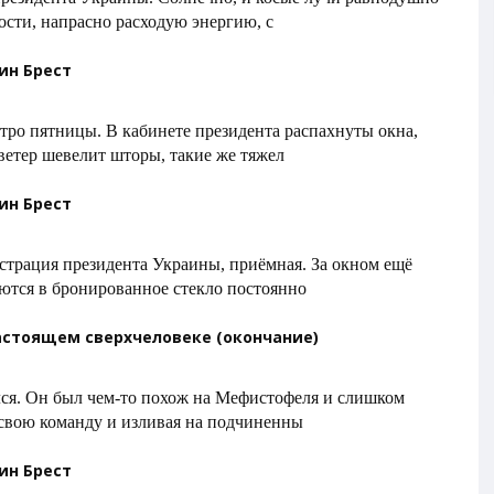
сти, напрасно расходую энергию, с
тин Брест
тро пятницы. В кабинете президента распахнуты окна,
ветер шевелит шторы, такие же тяжел
тин Брест
страция президента Украины, приёмная. За окном ещё
ются в бронированное стекло постоянно
астоящем сверхчеловеке (окончание)
лся. Он был чем-то похож на Мефистофеля и слишком
 свою команду и изливая на подчиненны
тин Брест