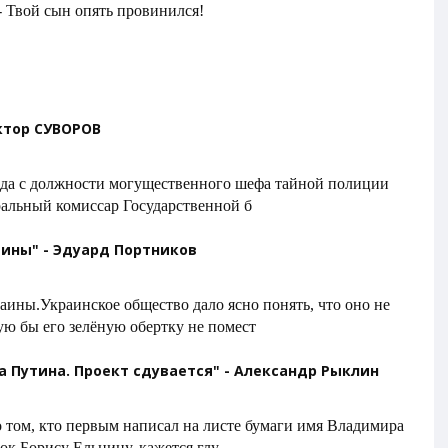
- Твой сын опять провинился!
ктор СУВОРОВ
 года с должности могущественного шефа тайной полиции
ральный комиссар Государственной б
ины" - Эдуард Портников
ины.Украинское общество дало ясно понять, что оно не
ую бы его зелёную обертку не помест
 Путина. Проект сдувается" - Александр Рыклин
о том, кто первым написал на листе бумаги имя Владимира
ок Борису Ельцину, кажется глу