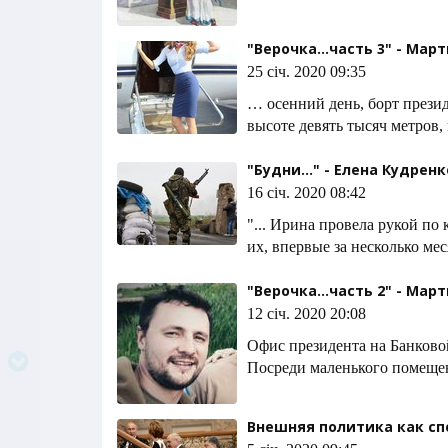
"Верочка...часть 3" - Мар
25 січ. 2020 09:35
… осенний день, борт презид
высоте девять тысяч метров,
"Будни..." - Елена Кудренк
16 січ. 2020 08:42
"... Ирина провела рукой по
их, впервые за несколько ме
"Верочка...часть 2" - Мар
12 січ. 2020 20:08
Офис президента на Банковой
Посреди маленького помещен
Внешняя политика как сп