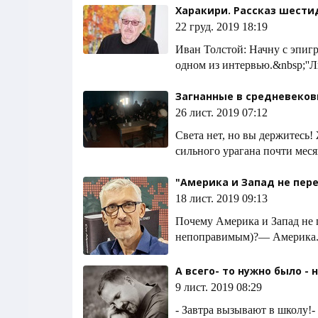
Харакири. Рассказ шести
22 груд. 2019 18:19
Иван Толстой: Начну с эпигр
одном из интервью.&nbsp;''
Загнанные в средневеков
26 лист. 2019 07:12
Света нет, но вы держитесь!
сильного урагана почти месяц
"Америка и Запад не пер
18 лист. 2019 09:13
Почему Америка и Запад не п
непоправимым)?— Америка.Ес
А всего- то нужно было - 
9 лист. 2019 08:29
- Завтра вызывают в школу!- 