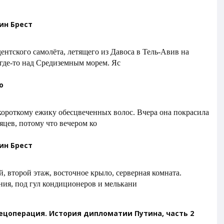
тин Брест
ентского самолёта, летящего из Давоса в Тель-Авив на
 где-то над Средиземным морем. Яс
о
 короткому ежику обесцвеченных волос. Вчера она покрасила
сяцев, потому что вечером ко
тин Брест
, второй этаж, восточное крыло, серверная комната.
ия, под гул кондиционеров и мелькани
ецоперация. История дипломатии Путина, часть 2