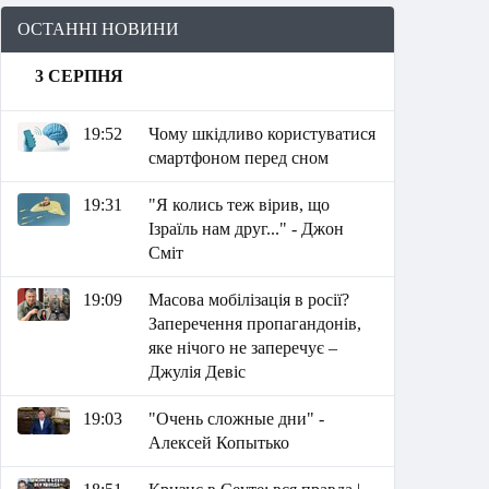
ОСТАННІ НОВИНИ
3 СЕРПНЯ
19:52
Чому шкідливо користуватися
смартфоном перед сном
19:31
"Я колись теж вірив, що
Ізраїль нам друг..." - Джон
Сміт
19:09
Масова мобілізація в росії?
Заперечення пропагандонів,
яке нічого не заперечує –
Джулія Девіс
19:03
"Очень сложные дни" -
Алексей Копытько