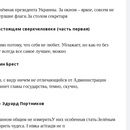
ёмная президента Украины. За окном – яркое, совсем не
ерзшие флаги.За столом секретаря
стоящем сверхчеловеке (часть первая)
о потому, что себя не любит. Ублажает, но как-то без
т всегда все самое лучшее, можно
тин Брест
, с виду ничем не отличающийся от Администрации
инет главы государства, темно, скучно,
 - Эдуард Портников
шином общим не измеритьУ них особенная стать-Зелёным
ить чудеса. І ніяка агітація не п