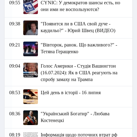
09:55
СYNIC: У демократов шансы есть, но
они ими не воспользуются?
09:38
"Появится ли в США свой дуче -
каудильо?" - Юрий Швец (ВИДЕО)
09:21
"Вівторок, ранок. Що важливого?" -
Тетяна Геращенко
09:04
Голос Америки - Студія Вашингтон
(16.07.2024): Як в США реагують на
спробу замаху на Трампа
08:53
Цей день в історії - 16 липня
08:36
"Український Богатир" - Любава
Костенецкі
08:19
Інформація щодо поточних втрат рф