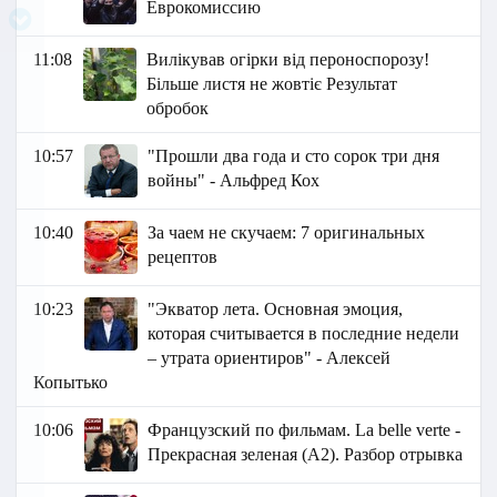
Еврокомиссию
11:08
Вилікував огірки від пероноспорозу!
Більше листя не жовтіє Результат
обробок
10:57
"Прошли два года и сто сорок три дня
войны" - Альфред Кох
10:40
За чаем не скучаем: 7 оригинальных
рецептов
10:23
"Экватор лета. Основная эмоция,
которая считывается в последние недели
– утрата ориентиров" - Алексей
Копытько
10:06
Французский по фильмам. La belle verte -
Прекрасная зеленая (А2). Разбор отрывка