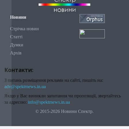
Новини
Стрічка новин
Статті
Думки
Архів
Контакти:
З питань розміщення реклами на сайті, пишіть на:
adv@spektrnews.in.ua
Якщо у Вас виникли запитання чи пропозиції, звертайтесь
за адресою:
info@spektrnews.in.ua
© 2015-2026 Новини Спектр.