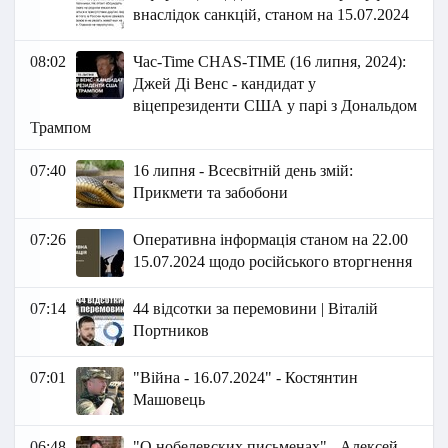
внаслідок санкцій, станом на 15.07.2024
08:02
Час-Time CHAS-TIME (16 липня, 2024):
Джей Ді Венс - кандидат у
віцепрезиденти США у парі з Дональдом
Трампом
07:40
16 липня - Всесвітній день змій:
Прикмети та забобони
07:26
Оперативна інформація станом на 22.00
15.07.2024 щодо російського вторгнення
07:14
44 відсотки за перемовини | Віталій
Портников
07:01
"Війна - 16.07.2024" - Костянтин
Машовець
06:48
"О нобелевских письменах" - Алексей