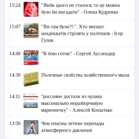
15:24
"Якби цього не сталося, то це можна
було би вигадати" - Олена Кудренко
15:07
"Ви там були?!.". Хто змушує
неадекватів стріляти у політиків - Ігор
Гулик
14:49
"К бою готов" - Сергей Ауслендер
14:30
Полезные свойства хозяйственного мыла
14:11
"россияне достали из чулана
максимально неразборчивую
марионетку" - Алексей Копытько
13:50
Чем опасны летние перепады
атмосферного давления