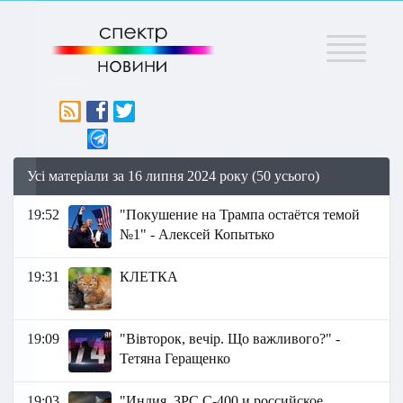
Меню
Усі матеріали за 16 липня 2024 року (50 усього)
19:52
"Покушение на Трампа остаётся темой
№1" - Алексей Копытько
19:31
КЛЕТКА
19:09
"Вівторок, вечір. Що важливого?" -
Тетяна Геращенко
19:03
"Индия, ЗРС С-400 и российское