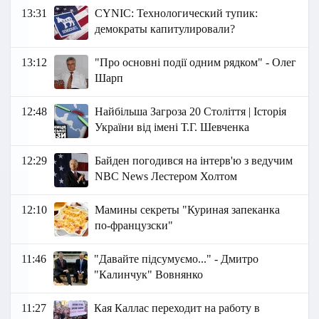
13:31
СYNIC: Технологический тупик:
демократы капитулировали?
13:12
"Про основні події одним рядком" - Олег
Шарп
12:48
Найбільша Загроза 20 Століття | Історія
України від імені Т.Г. Шевченка
12:29
Байден погодився на інтерв'ю з ведучим
NBC News Лестером Холтом
12:10
Мамины секреты "Куриная запеканка
по-французски"
11:46
"Давайте підсумуємо..." - Дмитро
"Калинчук" Вовнянко
11:27
Кая Каллас переходит на работу в