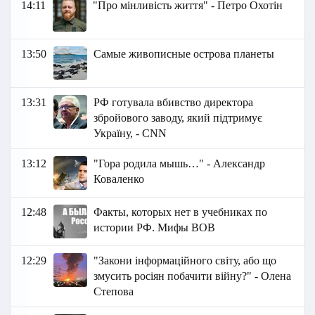
14:11
"Про мінливість життя" - Петро Охотін
13:50
Самые живописные острова планеты
13:31
РФ готувала вбивство директора
збройового заводу, який підтримує
Україну, - CNN
13:12
"Гора родила мышь…" - Александр
Коваленко
12:48
Факты, которых нет в учебниках по
истории РФ. Мифы ВОВ
12:29
"Закони інформаційного світу, або що
змусить росіян побачити війну?" - Олена
Степова