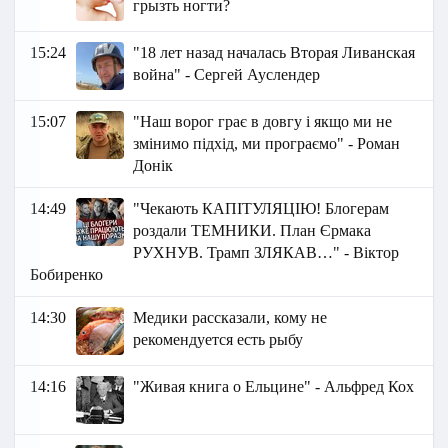
грызть ногти?
15:24
"18 лет назад началась Вторая Ливанская
война" - Сергей Ауслендер
15:07
"Наш ворог грає в довгу і якщо ми не
змінимо підхід, ми програємо" - Роман
Донік
14:49
"Чекають КАПІТУЛЯЦІЮ! Блогерам
роздали ТЕМНИКИ. План Єрмака
РУХНУВ. Трамп ЗЛЯКАВ…" - Віктор
Бобиренко
14:30
Медики рассказали, кому не
рекомендуется есть рыбу
14:16
"Живая книга о Ельцине" - Альфред Кох