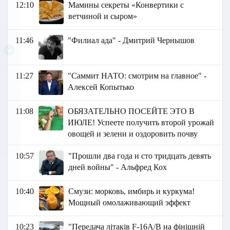
12:10
Мамины секреты «Конвертики с
ветчиной и сыром»
11:46
"Филиал ада" - Дмитрий Чернышов
11:27
"Саммит НАТО: смотрим на главное" -
Алексей Копытько
11:08
ОБЯЗАТЕЛЬНО ПОСЕЙТЕ ЭТО В
ИЮЛЕ! Успеете получить второй урожай
овощей и зелени и оздоровить почву
10:57
"Прошли два года и сто тридцать девять
дней войны" - Альфред Кох
10:40
Смузи: морковь, имбирь и куркума!
Мощный омолаживающий эффект
10:23
"Передача літаків F-16A/В на фінішній