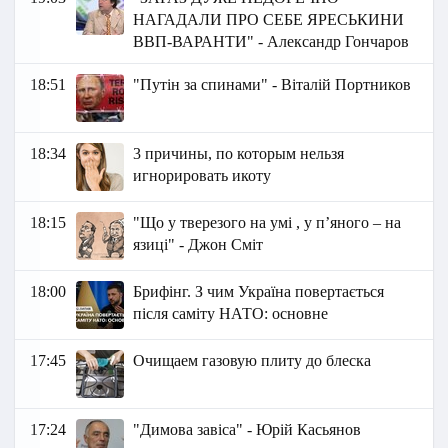
НАГАДАЛИ ПРО СЕБЕ ЯРЕСЬКИНИ
ВВП-ВАРАНТИ" - Александр Гончаров
18:51
"Путін за спинами" - Віталій Портников
18:34
3 причины, по которым нельзя
игнорировать икоту
18:15
"Що у тверезого на умі , у п’яного – на
язиці" - Джон Сміт
18:00
Брифінг. З чим Україна повертається
після саміту НАТО: основне
17:45
Очищаем газовую плиту до блеска
17:24
"Димова завіса" - Юрій Касьянов