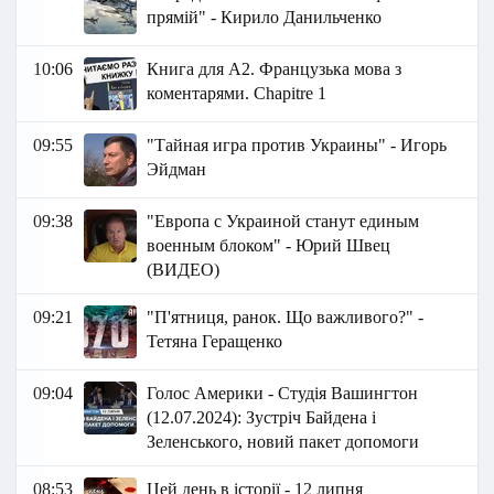
прямій" - Кирило Данильченко
10:06
Книга для А2. Французька мова з
коментарями. Chapitre 1
09:55
"Тайная игра против Украины" - Игорь
Эйдман
09:38
"Европа с Украиной станут единым
военным блоком" - Юрий Швец
(ВИДЕО)
09:21
"П'ятниця, ранок. Що важливого?" -
Тетяна Геращенко
09:04
Голос Америки - Студія Вашингтон
(12.07.2024): Зустріч Байдена і
Зеленського, новий пакет допомоги
08:53
Цей день в історії - 12 липня