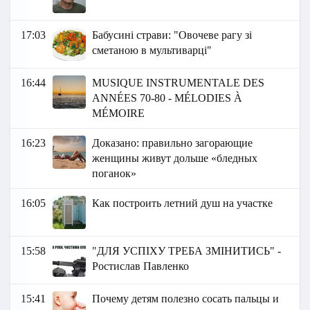
17:03
Бабусині страви: "Овочеве рагу зі
сметаною в мультиварці"
16:44
MUSIQUE INSTRUMENTALE DES
ANNÉES 70-80 - MÉLODIES À
MÉMOIRE
16:23
Доказано: правильно загорающие
женщины живут дольше «бледных
поганок»
16:05
Как построить летний душ на участке
15:58
"ДЛЯ УСПІХУ ТРЕБА ЗМІНИТИСЬ" -
Ростислав Павленко
15:41
Почему детям полезно сосать пальцы и